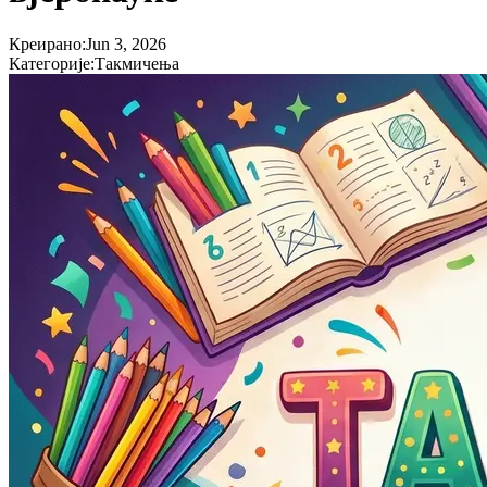
Креирано
:
Jun 3, 2026
Категорије
:
Такмичења