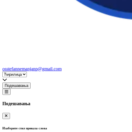
osstefannemanjanp@gmail.com
Подешавања
Подешавања
Изаберите стил приказа слова