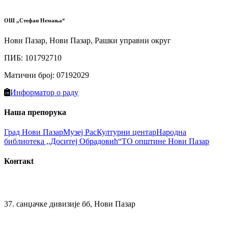
ОШ „Стефан Немања“
Нови Пазар, Нови Пазар, Рашки управни округ
ПИБ
:
101792710
Матични број
:
07192029
Информатор о раду
Наша препорука
Град Нови Пазaр
Музеј Рас
Културни цeнтар
Народна
библиотекa ,,Доситеј Обрадовић“
ТО општине Нови Пазар
Контакt
37. санџачке дивизије бб, Нови Пазар