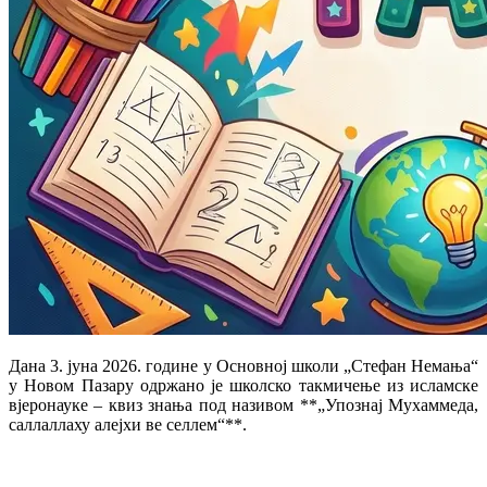
Дана 3. јуна 2026. године у Основној школи „Стефан Немања“
у Новом Пазару одржано је школско такмичење из исламске
вјеронауке – квиз знања под називом **„
Упознај Мухаммеда,
саллаллаху алејхи ве селлем
“**.