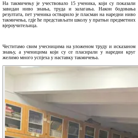
На такмичењу је учествовало 15 ученика, који су показали
завидан ниво знања, труда и залагања. Након бодовања
резултата, пет ученика остварило је пласман на наредни ниво
такмичења, гдје ће представљати школу у пратњи предметних
вјероучитељица.
Честитамо свим учесницима на уложеном труду и исказаном
знању, а ученицима који су се пласирали у наредни круг
желимо много успјеха у наставку такмичења.