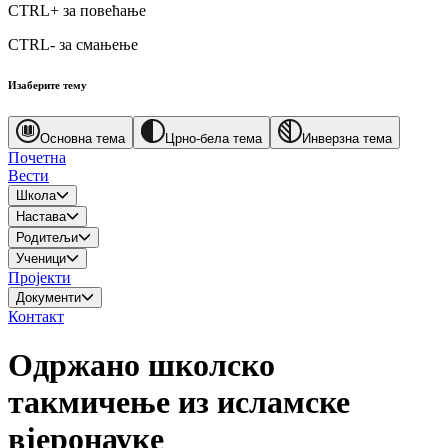
CTRL+
за повећање
CTRL-
за смањење
Изаберите тему
Основна тема
Црно-бела тема
Инверзна тема
Почетна
Вести
Школа
Настава
Родитељи
Ученици
Пројекти
Документи
Контакт
Одржано школско
такмичење из исламске
вјеронаукe