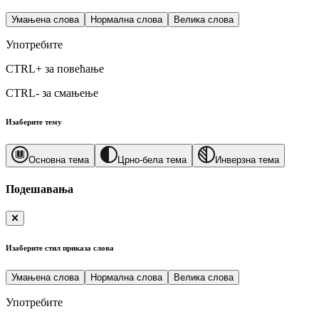
Умањена слова
Нормална слова
Велика слова
Употребите
CTRL+
за повећање
CTRL-
за смањење
Изаберите тему
Основна тема
Црно-бела тема
Инверзна тема
Подешавања
Изаберите стил приказа слова
Умањена слова
Нормална слова
Велика слова
Употребите