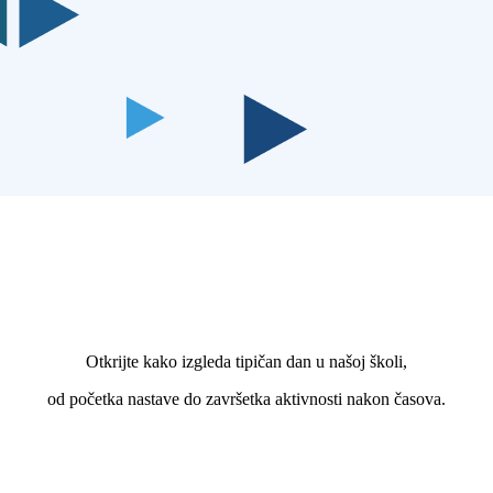
Otkrijte kako izgleda tipičan dan u našoj školi,
od početka nastave do završetka aktivnosti nakon časova.