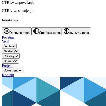
CTRL+
za povećanje
CTRL-
za smanjenje
Izaberite temu
Osnovna tema
Crno-bela tema
Inverzna tema
Početna
Vesti
Škola
Nastava
Roditelji
Učenici
Projekti
Dokumenti
Kontakt