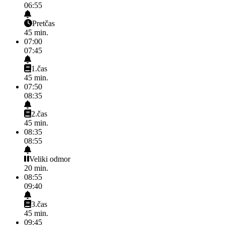
06:55
Pretčas
45
min.
07:00
07:45
1.čas
45
min.
07:50
08:35
2.čas
45
min.
08:35
08:55
Veliki odmor
20
min.
08:55
09:40
3.čas
45
min.
09:45