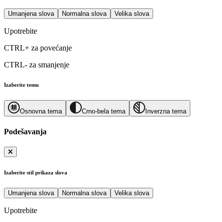
Umanjena slova
Normalna slova
Velika slova
Upotrebite
CTRL+
za povećanje
CTRL-
za smanjenje
Izaberite temu
Osnovna tema
Crno-bela tema
Inverzna tema
Podešavanja
Izaberite stil prikaza slova
Umanjena slova
Normalna slova
Velika slova
Upotrebite