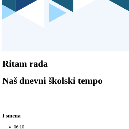
Ritam rada
Naš dnevni školski tempo
I smena
06:10