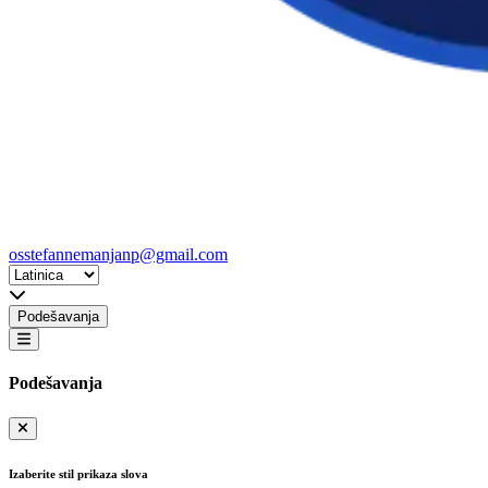
osstefannemanjanp@gmail.com
Podešavanja
Podešavanja
Izaberite stil prikaza slova