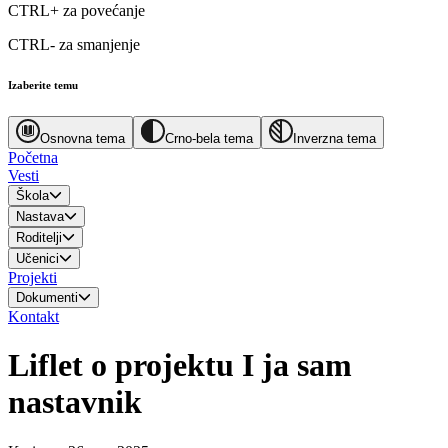
CTRL+
za povećanje
CTRL-
za smanjenje
Izaberite temu
Osnovna tema
Crno-bela tema
Inverzna tema
Početna
Vesti
Škola
Nastava
Roditelji
Učenici
Projekti
Dokumenti
Kontakt
Liflet o projektu I ja sam
nastavnik