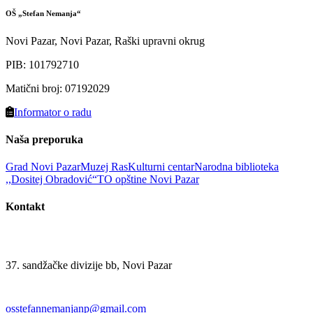
OŠ „Stefan Nemanja“
Novi Pazar, Novi Pazar, Raški upravni okrug
PIB
:
101792710
Matični broj
:
07192029
Informator o radu
Naša preporuka
Grad Novi Pazar
Muzej Ras
Kulturni centar
Narodna biblioteka
,,Dositej Obradović“
TO opštine Novi Pazar
Kontakt
37. sandžačke divizije bb, Novi Pazar
osstefannemanjanp@gmail.com