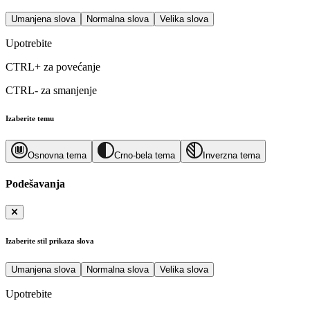
Umanjena slova
Normalna slova
Velika slova
Upotrebite
CTRL+
za povećanje
CTRL-
za smanjenje
Izaberite temu
Osnovna tema
Crno-bela tema
Inverzna tema
Podešavanja
Izaberite stil prikaza slova
Umanjena slova
Normalna slova
Velika slova
Upotrebite