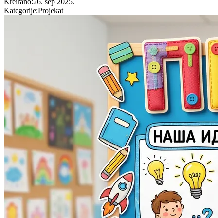
Kreirano
:
26. sep 2025.
Kategorije
:
Projekat