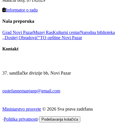
Matični broj
:
07192029
Informator o radu
Naša preporuka
Grad Novi Pazar
Muzej Ras
Kulturni centar
Narodna biblioteka
,,Dositej Obradović“
TO opštine Novi Pazar
Kontakt
37. sandžačke divizije bb, Novi Pazar
osstefannemanjanp@gmail.com
Ministarstvo prosvete
©
2026
Sva prava zadržana
·
Politika privatnosti
·
Podešavanja kolačića