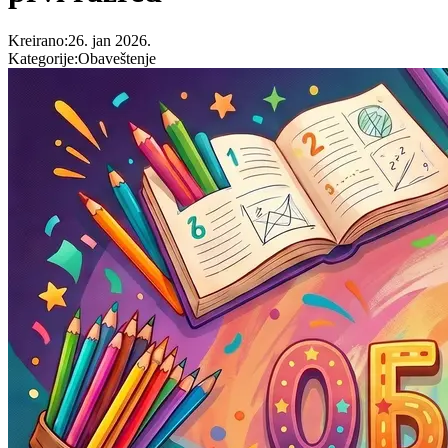
Kreirano
:
26. jan 2026.
Kategorije
:
Obaveštenje