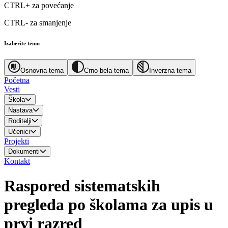
CTRL+
za povećanje
CTRL-
za smanjenje
Izaberite temu
Osnovna tema
Crno-bela tema
Inverzna tema
Početna
Vesti
Škola
Nastava
Roditelji
Učenici
Projekti
Dokumenti
Kontakt
Raspored sistematskih
pregleda po školama za upis u
prvi razred