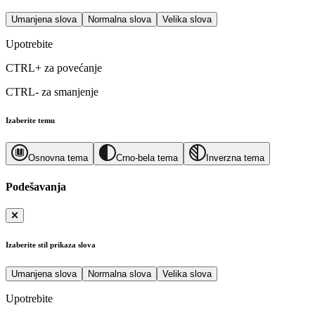
Umanjena slova
Normalna slova
Velika slova
Upotrebite
CTRL+
za povećanje
CTRL-
za smanjenje
Izaberite temu
Osnovna tema
Crno-bela tema
Inverzna tema
Podešavanja
Izaberite stil prikaza slova
Umanjena slova
Normalna slova
Velika slova
Upotrebite