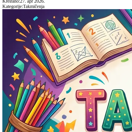
Kreirano
:
27. apr 2026.
Kategorije
:
Takmičenja