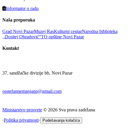
Informator o radu
Naša preporuka
Grad Novi Pazar
Muzej Ras
Kulturni centar
Narodna biblioteka
,,Dositej Obradović“
TO opštine Novi Pazar
Kontakt
37. sandžačke divizije bb, Novi Pazar
osstefannemanjanp@gmail.com
Ministarstvo prosvete
©
2026
Sva prava zadržana
·
Politika privatnosti
·
Podešavanja kolačića