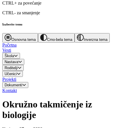
CTRL+
za povećanje
CTRL-
za smanjenje
Izaberite temu
Osnovna tema
Crno-bela tema
Inverzna tema
Početna
Vesti
Škola
Nastava
Roditelji
Učenici
Projekti
Dokumenti
Kontakt
Okružno takmičenje iz
biologije