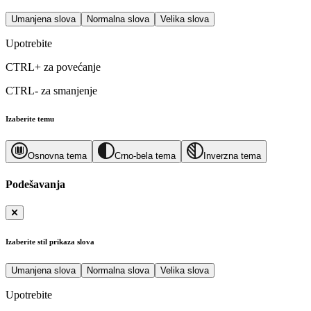
Umanjena slova
Normalna slova
Velika slova
Upotrebite
CTRL+
za povećanje
CTRL-
za smanjenje
Izaberite temu
Osnovna tema
Crno-bela tema
Inverzna tema
Podešavanja
Izaberite stil prikaza slova
Umanjena slova
Normalna slova
Velika slova
Upotrebite