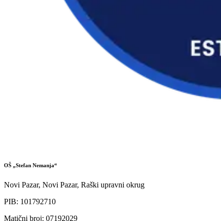
OŠ „Stefan Nemanja“
Novi Pazar, Novi Pazar, Raški upravni okrug
PIB
:
101792710
Matični broj
:
07192029