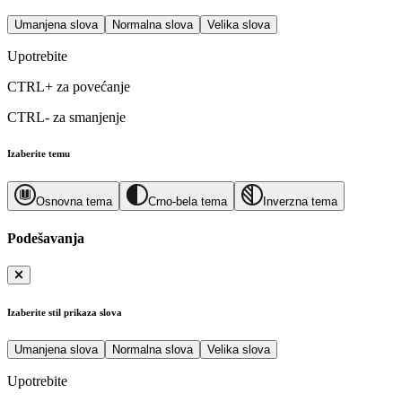
Umanjena slova
Normalna slova
Velika slova
Upotrebite
CTRL+
za povećanje
CTRL-
za smanjenje
Izaberite temu
Osnovna tema
Crno-bela tema
Inverzna tema
Podešavanja
Izaberite stil prikaza slova
Umanjena slova
Normalna slova
Velika slova
Upotrebite