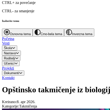
CTRL+
za povećanje
CTRL-
za smanjenje
Izaberite temu
Osnovna tema
Crno-bela tema
Inverzna tema
Početna
Vesti
Škola
Nastava
Roditelji
Učenici
Projekti
Dokumenti
Kontakt
Opštinsko takmičenje iz biologij
Kreirano
:
8. apr 2026.
Kategorije
:
Takmičenja