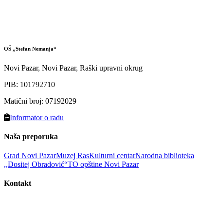
OŠ „Stefan Nemanja“
Novi Pazar, Novi Pazar, Raški upravni okrug
PIB
:
101792710
Matični broj
:
07192029
Informator o radu
Naša preporuka
Grad Novi Pazar
Muzej Ras
Kulturni centar
Narodna biblioteka
,,Dositej Obradović“
TO opštine Novi Pazar
Kontakt