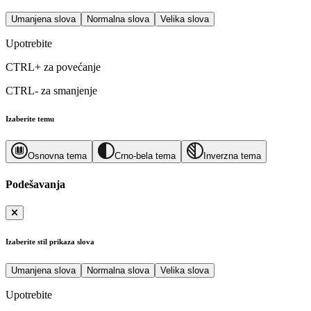
Umanjena slova
Normalna slova
Velika slova
Upotrebite
CTRL+
za povećanje
CTRL-
za smanjenje
Izaberite temu
Osnovna tema
Crno-bela tema
Inverzna tema
Podešavanja
Izaberite stil prikaza slova
Umanjena slova
Normalna slova
Velika slova
Upotrebite