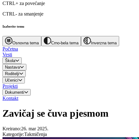
CTRL+
za povećanje
CTRL-
za smanjenje
Izaberite temu
Osnovna tema
Crno-bela tema
Inverzna tema
Početna
Vesti
Škola
Nastava
Roditelji
Učenici
Projekti
Dokumenti
Kontakt
Zavičaj se čuva pjesmom
Kreirano
:
26. mar 2025.
Kategorije
:
Takmičenja