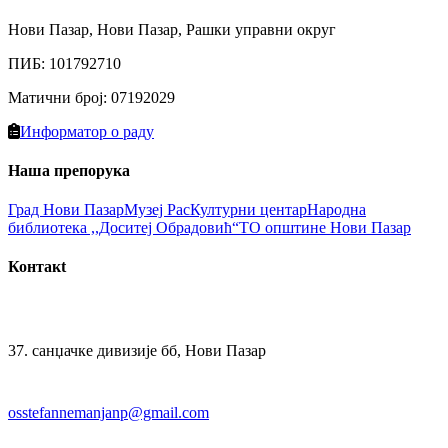
Нови Пазар, Нови Пазар, Рашки управни округ
ПИБ
:
101792710
Матични број
:
07192029
Информатор о раду
Наша препорука
Град Нови Пазaр
Музеј Рас
Културни цeнтар
Народна
библиотекa ,,Доситеј Обрадовић“
ТО општине Нови Пазар
Контакt
37. санџачке дивизије бб, Нови Пазар
osstefannemanjanp@gmail.com