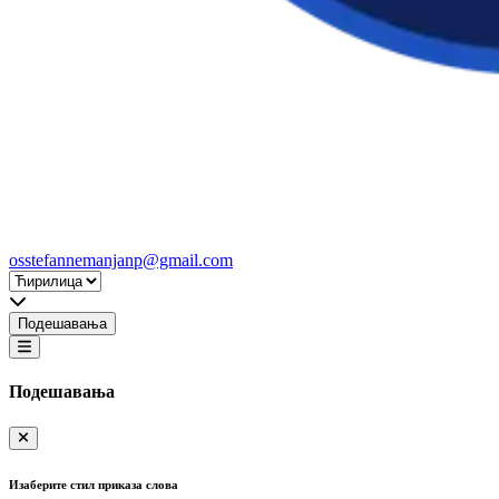
osstefannemanjanp@gmail.com
Подешавања
Подешавања
Изаберите стил приказа слова