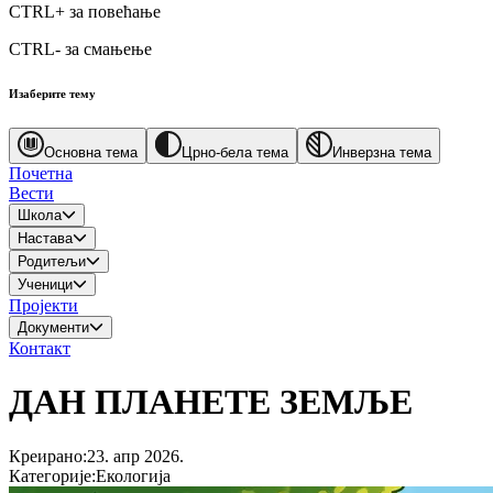
CTRL+
за повећање
CTRL-
за смањење
Изаберите тему
Основна тема
Црно-бела тема
Инверзна тема
Почетна
Вести
Школа
Настава
Родитељи
Ученици
Пројекти
Документи
Контакт
ДАН ПЛАНЕТЕ ЗЕМЉЕ
Креирано
:
23. апр 2026.
Категорије
:
Екологија