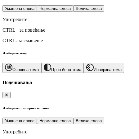
Умањена слова
Нормална слова
Велика слова
Употребите
CTRL+
за повећање
CTRL-
за смањење
Изаберите тему
Основна тема
Црно-бела тема
Инверзна тема
Подешавања
Изаберите стил приказа слова
Умањена слова
Нормална слова
Велика слова
Употребите