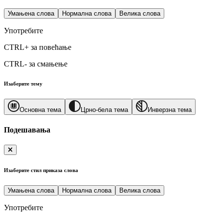
Умањена слова
Нормална слова
Велика слова
Употребите
CTRL+
за повећање
CTRL-
за смањење
Изаберите тему
Основна тема
Црно-бела тема
Инверзна тема
Подешавања
Изаберите стил приказа слова
Умањена слова
Нормална слова
Велика слова
Употребите