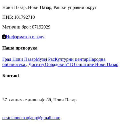
Нови Пазар, Нови Пазар, Рашки управни округ
ПИБ
:
101792710
Матични број
:
07192029
Информатор о раду
Наша препорука
Град Нови Пазaр
Музеј Рас
Културни цeнтар
Народна
библиотекa ,,Доситеј Обрадовић“
ТО општине Нови Пазар
Контакt
37. санџачке дивизије бб, Нови Пазар
osstefannemanjanp@gmail.com