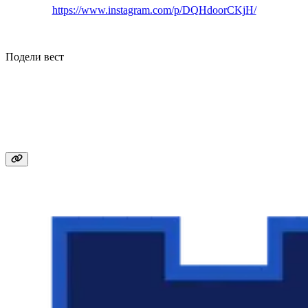
https://www.instagram.com/p/DQHdoorCKjH/
Подели вест