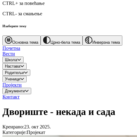
CTRL+
за повећање
CTRL-
за смањење
Изаберите тему
Основна тема
Црно-бела тема
Инверзна тема
Почетна
Вести
Школа
Настава
Родитељи
Ученици
Пројекти
Документи
Контакт
Двориште - некада и сада
Креирано
:
23. окт 2025.
Категорије
:
Пројекат