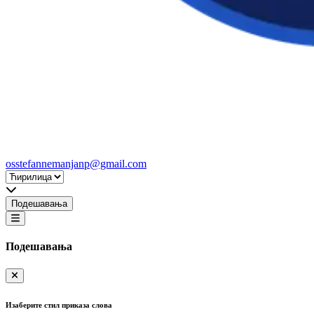
osstefannemanjanp@gmail.com
Подешавања
Подешавања
Изаберите стил приказа слова