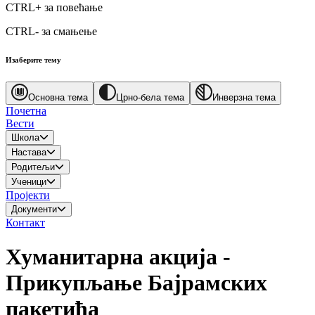
CTRL+
за повећање
CTRL-
за смањење
Изаберите тему
Основна тема
Црно-бела тема
Инверзна тема
Почетна
Вести
Школа
Настава
Родитељи
Ученици
Пројекти
Документи
Контакт
Хуманитарна акција -
Прикупљање Бајрамских
пакетића