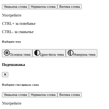
Умањена слова
Нормална слова
Велика слова
Употребите
CTRL+
за повећање
CTRL-
за смањење
Изаберите тему
Основна тема
Црно-бела тема
Инверзна тема
Подешавања
Изаберите стил приказа слова
Умањена слова
Нормална слова
Велика слова
Употребите