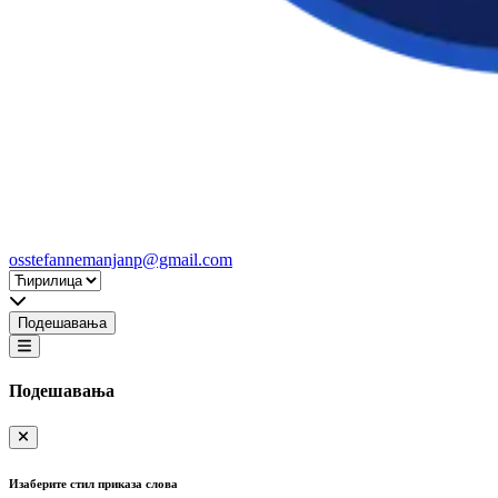
osstefannemanjanp@gmail.com
Подешавања
Подешавања
Изаберите стил приказа слова