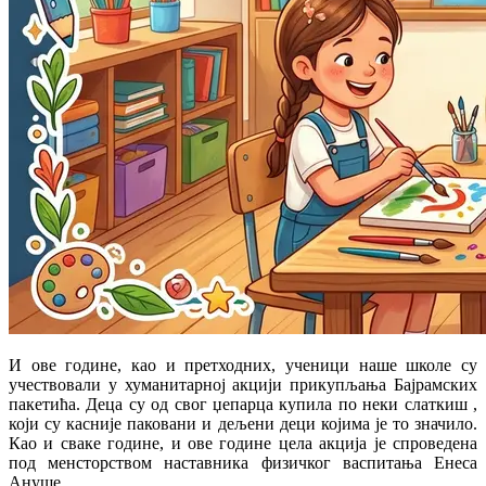
И ове године, као и претходних, ученици наше школе су
учествовали у хуманитарној акцији прикупљања Бајрамских
пакетића. Деца су од свог џепарца купила по неки слаткиш ,
који су касније паковани и дељени деци којима је то значило.
Као и сваке године, и ове године цела акција је спроведена
под менсторством наставника физичког васпитања
Енеса
Ануше
.