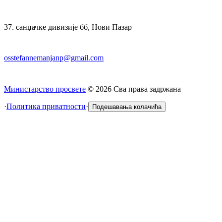
37. санџачке дивизије бб, Нови Пазар
osstefannemanjanp@gmail.com
Министарство просвете
©
2026
Сва права задржана
·
Политика приватности
·
Подешавања колачића