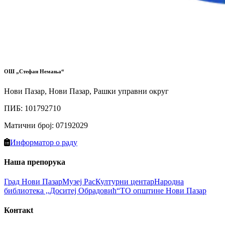
ОШ „Стефан Немања“
Нови Пазар, Нови Пазар, Рашки управни округ
ПИБ
:
101792710
Матични број
:
07192029
Информатор о раду
Наша препорука
Град Нови Пазaр
Музеј Рас
Културни цeнтар
Народна
библиотекa ,,Доситеј Обрадовић“
ТО општине Нови Пазар
Контакt