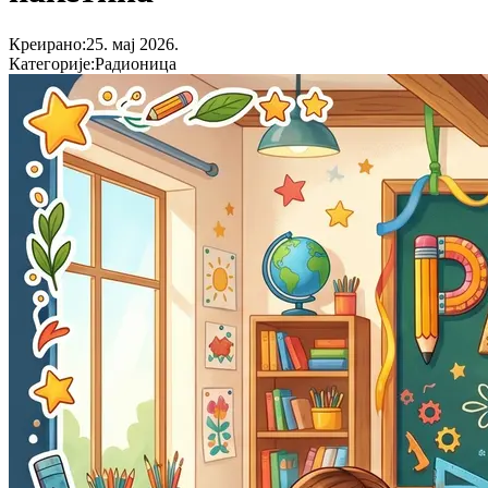
Креирано
:
25. мај 2026.
Категорије
:
Радионица