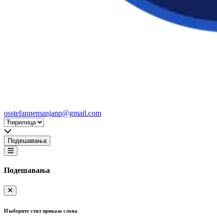
osstefannemanjanp@gmail.com
Подешавања
Подешавања
Изаберите стил приказа слова