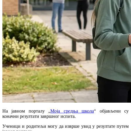
На јавном порталу „
Моја средња школа
“ објављени су
коначни резултати завршног испита.
Ученици и родитељи могу да изврше увид у резултате путем