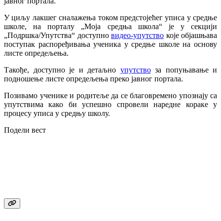
јавног портала.
У циљу лакшег сналажења током предстојећег уписа у средње
школе, на порталу „Моја средња школа“ је у секцији
„Подршка/Упутства“ доступно
видео-упутство
које објашњава
поступак распоређивања ученика у средње школе на основу
листе опредељења.
Такође, доступно је и детаљно
упутство
за попуњавање и
подношење листе опредељења преко јавног портала.
Позивамо ученике и родитеље да се благовремено упознају са
упутствима како би успешно спровели наредне кораке у
процесу уписа у средњу школу.
Подели вест