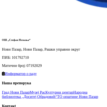
ОШ „Стефан Немања“
Нови Пазар, Нови Пазар, Рашки управни округ
ПИБ
:
101792710
Матични број
:
07192029
Информатор о раду
Наша препорука
Град Нови Пазaр
Музеј Рас
Културни цeнтар
Народна
библиотекa ,,Доситеј Обрадовић“
ТО општине Нови Пазар
Контакt