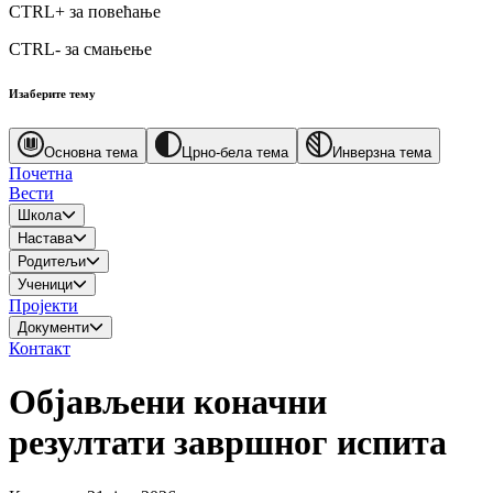
CTRL+
за повећање
CTRL-
за смањење
Изаберите тему
Основна тема
Црно-бела тема
Инверзна тема
Почетна
Вести
Школа
Настава
Родитељи
Ученици
Пројекти
Документи
Контакт
Објављени коначни
резултати завршног испита