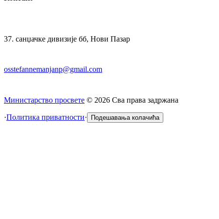
37. санџачке дивизије бб, Нови Пазар
osstefannemanjanp@gmail.com
Министарство просвете
©
2026
Сва права задржана
·
Политика приватности
·
Подешавања колачића