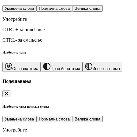
Умањена слова
Нормална слова
Велика слова
Употребите
CTRL+
за повећање
CTRL-
за смањење
Изаберите тему
Основна тема
Црно-бела тема
Инверзна тема
Подешавања
Изаберите стил приказа слова
Умањена слова
Нормална слова
Велика слова
Употребите