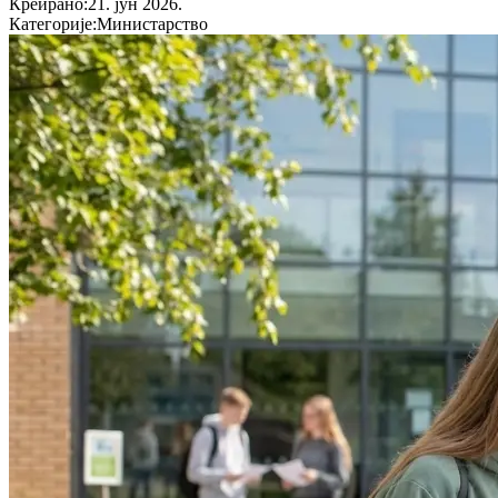
Креирано
:
21. јун 2026.
Категорије
:
Министарство