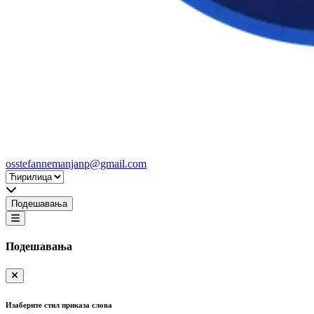
osstefannemanjanp@gmail.com
Подешавања
Подешавања
Изаберите стил приказа слова