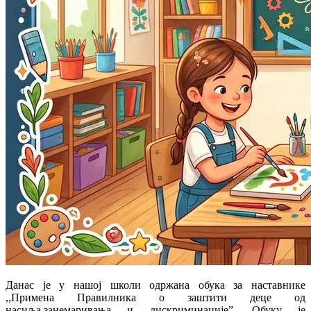
Данас је у нашој школи одржана обука за наставнике
,,Примена Правилника о заштити деце од
насиља,занемаривања и дискриминације”. Обуку је