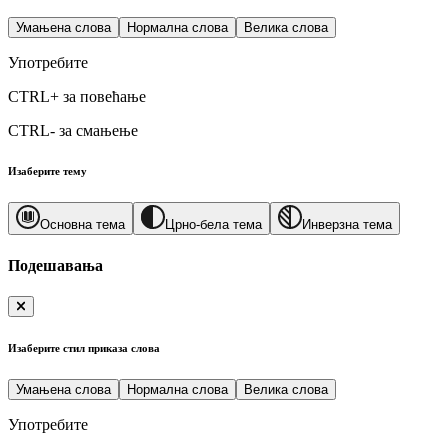
Умањена слова
Нормална слова
Велика слова
Употребите
CTRL+
за повећање
CTRL-
за смањење
Изаберите тему
Основна тема
Црно-бела тема
Инверзна тема
Подешавања
Изаберите стил приказа слова
Умањена слова
Нормална слова
Велика слова
Употребите