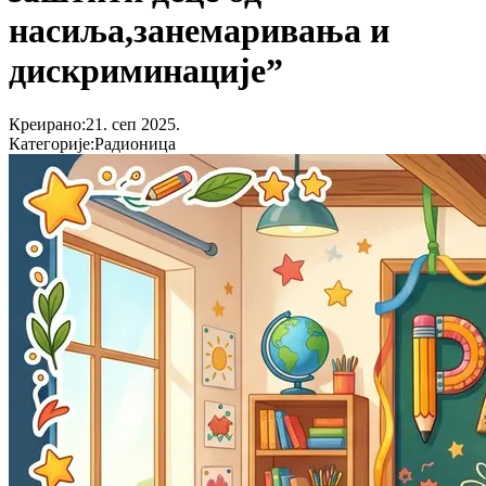
насиља,занемаривања и
дискриминације”
Креирано
:
21. сеп 2025.
Категорије
:
Радионица