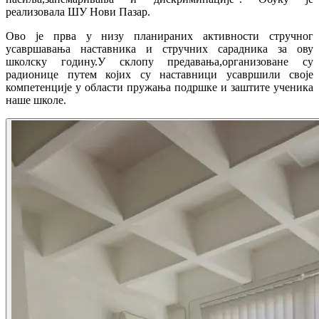
реализовала ШУ Нови Пазар.
Ово је прва у низу планираних активности стручног
усавршавања наставника и стручних сарадника за ову
школску годину.У склопу предавања,организоване су
радионице путем којих су наставници усавршили своје
компетенције у области пружања подршке и заштите ученика
наше школе.