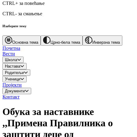
CTRL+
за повећање
CTRL-
за смањење
Изаберите тему
Основна тема
Црно-бела тема
Инверзна тема
Почетна
Вести
Школа
Настава
Родитељи
Ученици
Пројекти
Документи
Контакт
Обука за наставнике
,,Примена Правилника о
заштити деце од