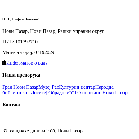
ОШ „Стефан Немања“
Нови Пазар, Нови Пазар, Рашки управни округ
ПИБ
:
101792710
Матични број
:
07192029
Информатор о раду
Наша препорука
Град Нови Пазaр
Музеј Рас
Културни цeнтар
Народна
библиотекa ,,Доситеј Обрадовић“
ТО општине Нови Пазар
Контакt
37. санџачке дивизије бб, Нови Пазар