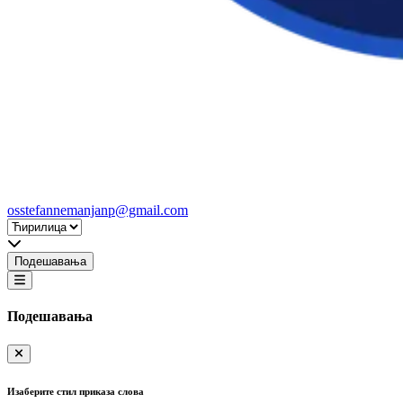
osstefannemanjanp@gmail.com
Подешавања
Подешавања
Изаберите стил приказа слова