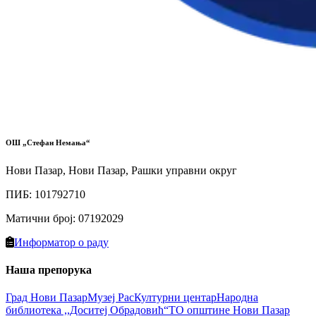
ОШ „Стефан Немања“
Нови Пазар, Нови Пазар, Рашки управни округ
ПИБ
:
101792710
Матични број
:
07192029
Информатор о раду
Наша препорука
Град Нови Пазaр
Музеј Рас
Културни цeнтар
Народна
библиотекa ,,Доситеј Обрадовић“
ТО општине Нови Пазар