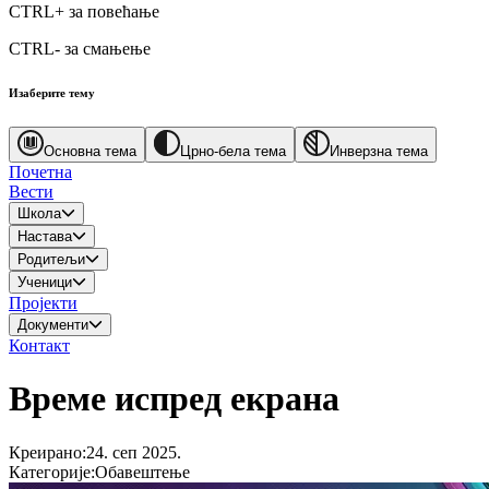
CTRL+
за повећање
CTRL-
за смањење
Изаберите тему
Основна тема
Црно-бела тема
Инверзна тема
Почетна
Вести
Школа
Настава
Родитељи
Ученици
Пројекти
Документи
Контакт
Време испред екрана
Креирано
:
24. сеп 2025.
Категорије
:
Обавештење