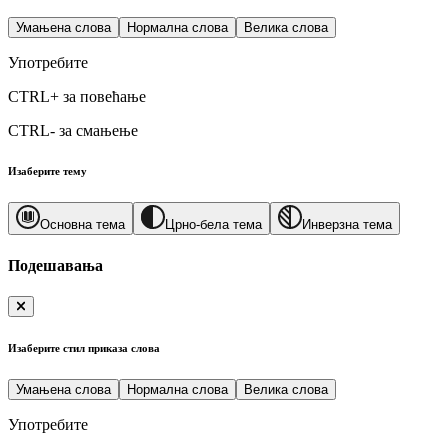
Умањена слова
Нормална слова
Велика слова
Употребите
CTRL+
за повећање
CTRL-
за смањење
Изаберите тему
Основна тема
Црно-бела тема
Инверзна тема
Подешавања
Изаберите стил приказа слова
Умањена слова
Нормална слова
Велика слова
Употребите