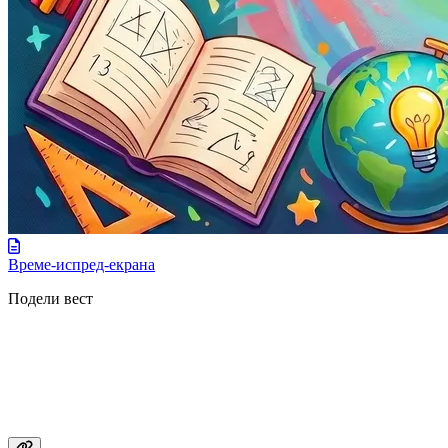
Време-испред-екрана
Подели вест