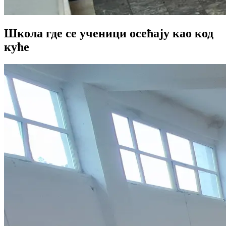
Школа где се ученици осећају као код
кућe