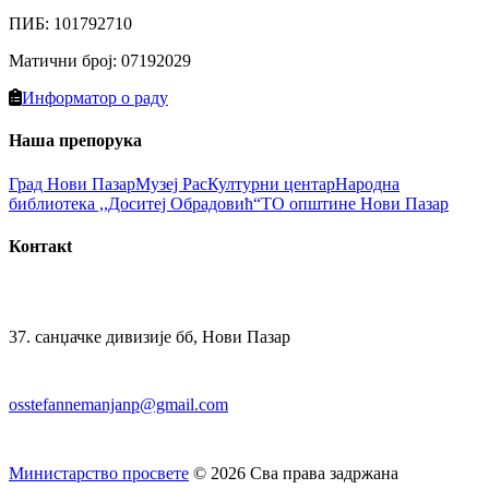
ПИБ
:
101792710
Матични број
:
07192029
Информатор о раду
Наша препорука
Град Нови Пазaр
Музеј Рас
Културни цeнтар
Народна
библиотекa ,,Доситеј Обрадовић“
ТО општине Нови Пазар
Контакt
37. санџачке дивизије бб, Нови Пазар
osstefannemanjanp@gmail.com
Министарство просвете
©
2026
Сва права задржана