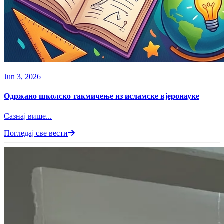
Jun 3, 2026
Одржано школско такмичење из исламске вјеронаукe
Сазнај више...
Погледај све вести