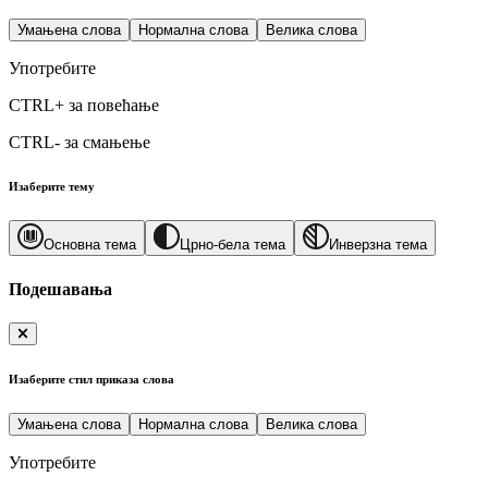
Умањена слова
Нормална слова
Велика слова
Употребите
CTRL+
за повећање
CTRL-
за смањење
Изаберите тему
Основна тема
Црно-бела тема
Инверзна тема
Подешавања
Изаберите стил приказа слова
Умањена слова
Нормална слова
Велика слова
Употребите