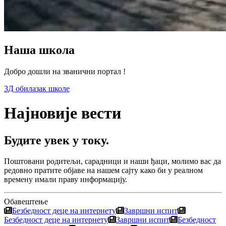
Наша школа
Добро дошли на званични портал !
3Д обилазак школе
Најновије вести
Будите увек у току.
Поштовани родитељи, сарадници и наши ђаци, молимо вас да
редовно пратите објаве на нашем сајту како би у реалном
времену имали праву информацију.
Обавештење
Безбедност деце на интернету
Завршни испит
Безбедност деце на интернету
Завршни испит
Безбедност