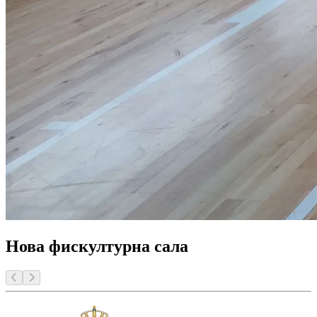
Нова фискултурна салa