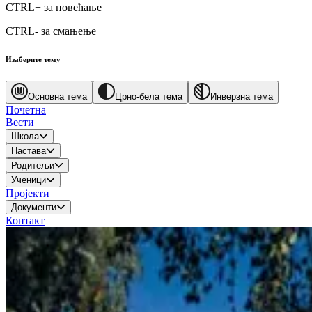
CTRL+
за повећање
CTRL-
за смањење
Изаберите тему
Основна тема
Црно-бела тема
Инверзна тема
Почетна
Вести
Школа
Настава
Родитељи
Ученици
Пројекти
Документи
Контакт