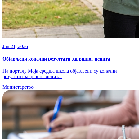
Jun 21, 2026
Објављени коначни резултати завршног испита
На порталу Моја средња школа објављени су коначни
резултати завршног испита.
Министарство