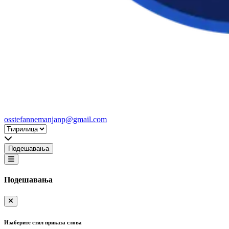
osstefannemanjanp@gmail.com
Подешавања
Подешавања
Изаберите стил приказа слова