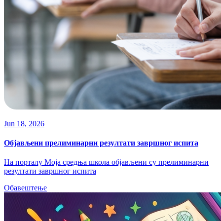
Jun 18, 2026
Објављени прелиминарни резултати завршног испита
На порталу Моја средња школа објављени су прелиминарни
резултати завршног испита
Обавештење