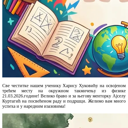
Све честитке нашем ученику
Харису Хуковићу
на освојеном
трећем месту на окружном такмичењу из физике
21.03.2026.године! Велико браво и за његову менторку
Ајселу
Куртагић
на посвећеном раду и подршци. Желимо вам много
успеха и у наредним изазовима!