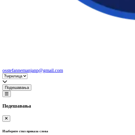
osstefannemanjanp@gmail.com
Подешавања
Подешавања
Изаберите стил приказа слова