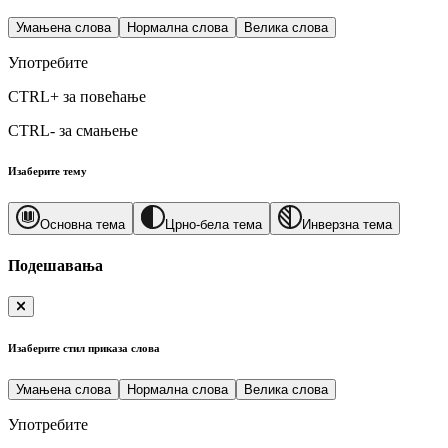
Умањена слова
Нормална слова
Велика слова
Употребите
CTRL+
за повећање
CTRL-
за смањење
Изаберите тему
Основна тема
Црно-бела тема
Инверзна тема
Подешавања
Изаберите стил приказа слова
Умањена слова
Нормална слова
Велика слова
Употребите