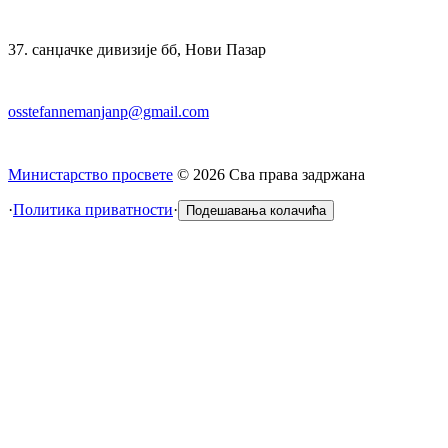
37. санџачке дивизије бб, Нови Пазар
osstefannemanjanp@gmail.com
Министарство просвете
©
2026
Сва права задржана
·
Политика приватности
·
Подешавања колачића