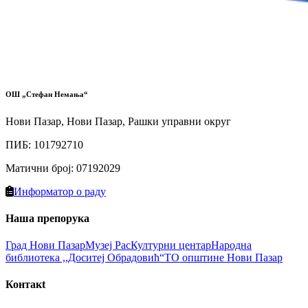
ОШ „Стефан Немања“
Нови Пазар, Нови Пазар, Рашки управни округ
ПИБ
:
101792710
Матични број
:
07192029
Информатор о раду
Наша препорука
Град Нови Пазaр
Музеј Рас
Културни цeнтар
Народна
библиотекa ,,Доситеј Обрадовић“
ТО општине Нови Пазар
Контакt