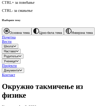
CTRL+
за повећање
CTRL-
за смањење
Изаберите тему
Основна тема
Црно-бела тема
Инверзна тема
Почетна
Вести
Школа
Настава
Родитељи
Ученици
Пројекти
Документи
Контакт
Окружно такмичење из
физике